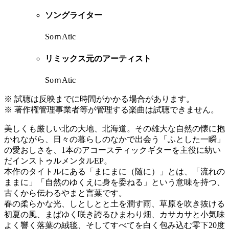
ソングライター
SoｍAtic
リミックス元のアーティスト
SoｍAtic
※ 試聴は反映までに時間がかかる場合があります。
※ 著作権管理事業者等が管理する楽曲は試聴できません。
美しくも厳しい北の大地、北海道。その雄大な自然の懐に抱
かれながら、日々の暮らしのなかで出会う「ふとした一瞬」
の愛おしさを、1本のアコースティックギターを主役に紡い
だインストゥルメンタルEP。
本作のタイトルにある「まにまに（随に）」とは、「流れの
ままに」「自然のゆくえに身を委ねる」という意味を持つ、
古くから伝わるやまと言葉です。
春の柔らかな光、しとしとと土を潤す雨、草原を吹き抜ける
初夏の風、まばゆく咲き誇るひまわり畑、カサカサと小気味
よく響く落葉の絨毯、そしてすべてを白く包み込む零下20度