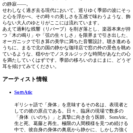
の静寂――。
せわしなく過ぎ去る現代において、巡りゆく季節の波にそっ
と心を浮かべ、その時々の美しさを五感で味わうような、飾
らない大人のゆとりがここには流れています。
あえて過剰な残響（リバーブ）を削ぎ落とし、楽器本来が持
つ「木の鳴り」や「弦の生々しさ」を限界まで引き出した、
オーガニックで引き算の美学に満ちた音響設計。聴き進める
うちに、まるで北の国の静かな珈琲店で窓の外の景色を眺め
ているような、穏やかでノスタルジックな時間があなたの心
を満たしていくはずです。季節の移ろいのまにまに、どうぞ
耳を傾けてみてください。
アーティスト情報
SoｍAtic
ギリシャ語で「身体」を意味するその名は、表現者と
しての彼の原点である。日々、臨床の現場で数多の
「身体（いのち）」と真摯に向き合う医師、SomAtic。
生と死、葛藤と再生。極限の人間模様を見つめ続ける
中で、彼自身の身体の奥底から静かに、しかし力強く