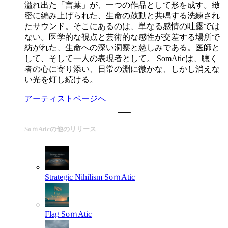
溢れ出た「言葉」が、一つの作品として形を成す。緻
密に編み上げられた、生命の鼓動と共鳴する洗練され
たサウンド。そこにあるのは、単なる感情の吐露では
ない。医学的な視点と芸術的な感性が交差する場所で
紡がれた、生命への深い洞察と慈しみである。医師と
して、そして一人の表現者として。 SomAticは、聴く
者の心に寄り添い、日常の淵に微かな、しかし消えな
い光を灯し続ける。
アーティストページへ
SoｍAticの他のリリース
Strategic Nihilism
SoｍAtic
Flag
SoｍAtic