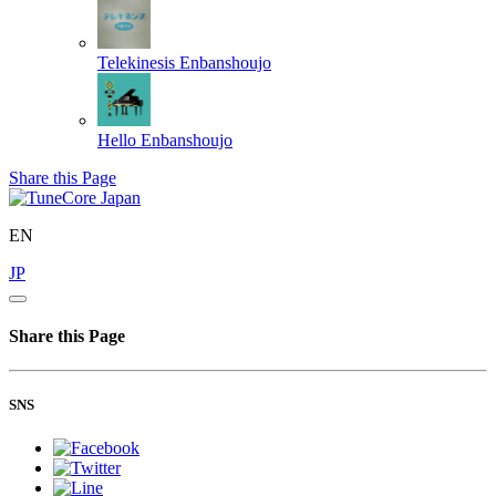
Telekinesis
Enbanshoujo
Hello
Enbanshoujo
Share this Page
EN
JP
Share this Page
SNS