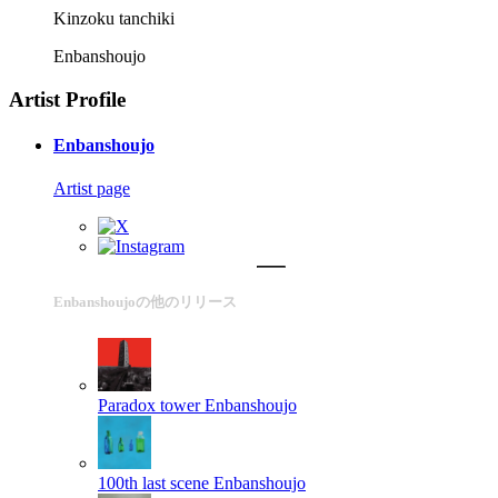
Kinzoku tanchiki
Enbanshoujo
Artist Profile
Enbanshoujo
Artist page
Enbanshoujoの他のリリース
Paradox tower
Enbanshoujo
100th last scene
Enbanshoujo