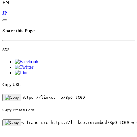
EN
JP
Share this Page
SNS
Copy URL
https://linkco.re/SpQm9C09
Copy Embed Code
<iframe src=https://linkco.re/embed/SpQm9C09 wi