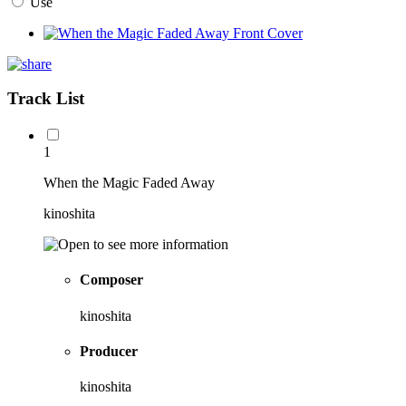
Use
Track List
1
When the Magic Faded Away
kinoshita
Composer
kinoshita
Producer
kinoshita