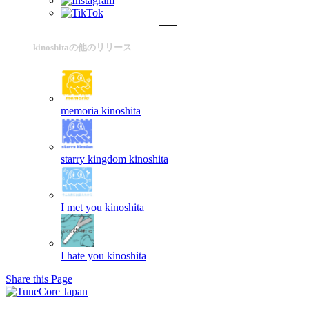
kinoshitaの他のリリース
memoria
kinoshita
starry kingdom
kinoshita
I met you
kinoshita
I hate you
kinoshita
Share this Page