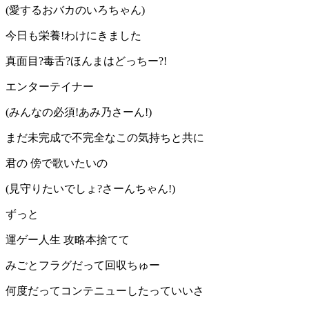
(愛するおバカのいろちゃん)
今日も栄養!わけにきました
真面目?毒舌?ほんまはどっちー?!
エンターテイナー
(みんなの必須!あみ乃さーん!)
まだ未完成で不完全なこの気持ちと共に
君の 傍で歌いたいの
(見守りたいでしょ?さーんちゃん!)
ずっと
運ゲー人生 攻略本捨てて
みごとフラグだって回収ちゅー
何度だってコンテニューしたっていいさ