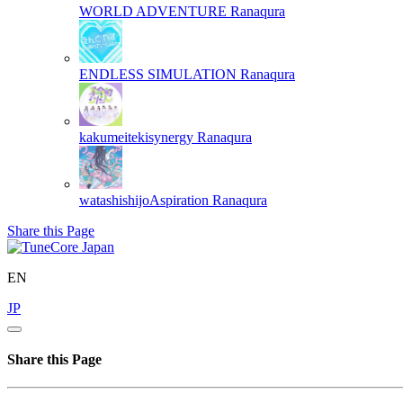
WORLD ADVENTURE
Ranaqura
ENDLESS SIMULATION
Ranaqura
kakumeitekisynergy
Ranaqura
watashishijoAspiration
Ranaqura
Share this Page
EN
JP
Share this Page