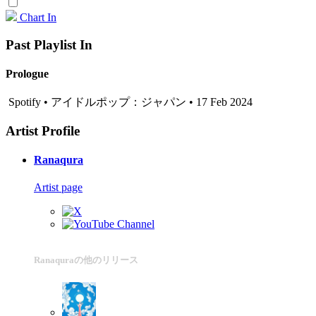
Chart In
Past Playlist In
Prologue
Spotify • アイドルポップ：ジャパン • 17 Feb 2024
Artist Profile
Ranaqura
Artist page
Ranaquraの他のリリース