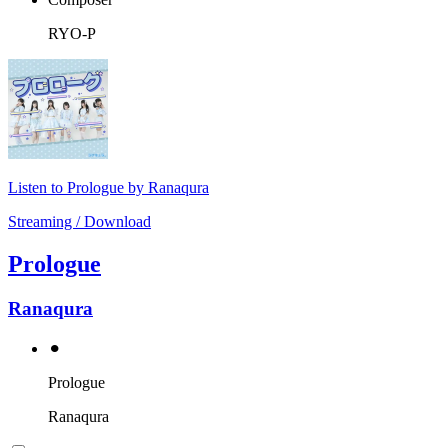
RYO-P
Listen to Prologue by Ranaqura
Streaming / Download
Prologue
Ranaqura
⚫︎
Prologue
Ranaqura