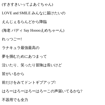
(すきすきいってよあぐちゃん)
LOVE and SMILE みんなに届けたいの
えんじぇるらんどから降臨
(海老 バディ Say Hooooえめちゃーん)
れっつごー!
ラナキュラ最強最高の
夢を掴むためにあつまって
泣いたり、笑ったり冒険は長いけど
皆がいるから
前だけをみてドントギブアップ!
はろーはろーはろーはろーこの声届いてるかな?
不器用でも全力