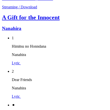
Streaming / Download
A Gift for the Innocent
Nanahira
1
Himitsu no Honndana
Nanahira
Lyric
2
Dear Friends
Nanahira
Lyric
⚫︎