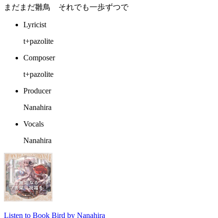
まだまだ雛鳥 それでも一歩ずつで
Lyricist
t+pazolite
Composer
t+pazolite
Producer
Nanahira
Vocals
Nanahira
Listen to Book Bird by Nanahira