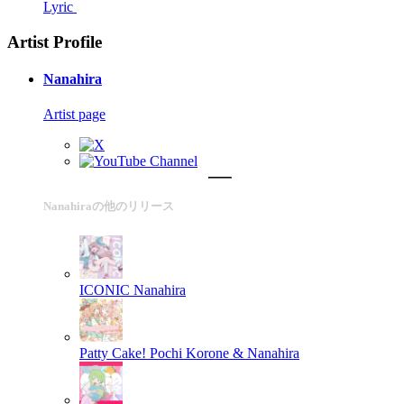
Lyric
Artist Profile
Nanahira
Artist page
Nanahiraの他のリリース
ICONIC
Nanahira
Patty Cake!
Pochi Korone & Nanahira