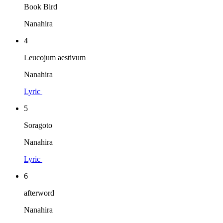
Book Bird
Nanahira
4
Leucojum aestivum
Nanahira
Lyric
5
Soragoto
Nanahira
Lyric
6
afterword
Nanahira