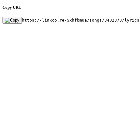
Copy URL
https://linkco.re/Sxhfbmua/songs/3482373/lyrics
"