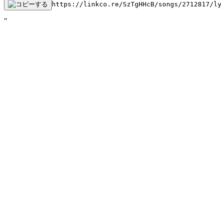
https://linkco.re/SzTgHHcB/songs/2712817/l
"