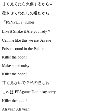
甘く見てたら火傷するからw
覆させてわたしの道だから
『PSNPLT』 Killer
Like it Shake it Are you lady？
Call me like this we are Savage
Poison sound in the Palette
Killer the boon!
Make some noisy
Killer the boon!
甘く見ないで？私の勝ちね
これは FFAgame Don’t say sorry
Killer the boon!
Ah yeah Ah yeah