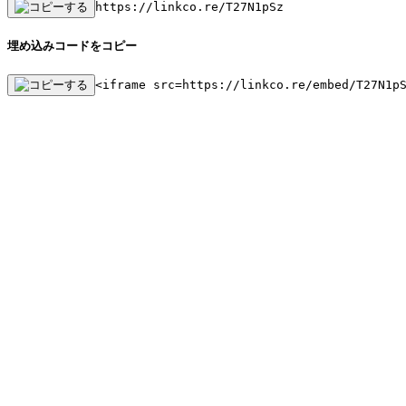
https://linkco.re/T27N1pSz
埋め込みコードをコピー
<iframe src=https://linkco.re/embed/T27N1p