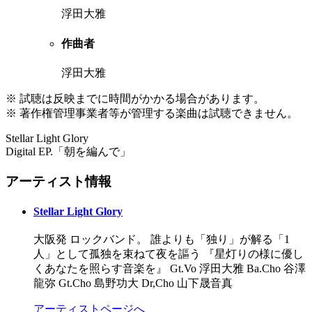
浮田大雅
作曲者
浮田大雅
※ 試聴は反映までに時間がかかる場合があります。
※ 著作権管理事業者等が管理する楽曲は試聴できません。
Stellar Light Glory
Digital EP.「朝を編んで」
アーティスト情報
Stellar Light Glory
大阪発 ロックバンド。 誰よりも「独り」が解る「1
人」として孤独を束ねて夜を謳う 『星灯りの様に優し
くあなたを照らす音楽を』 Gt.Vo 浮田大雅 Ba.Cho 谷澤
龍弥 Gt.Cho 島野功大 Dr,Cho 山下晟音真
アーティストページへ