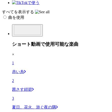
すべてを表示する
曲を使用
ショート動画で使用可能な楽曲
×
1
赤い糸
2
茜さす紺碧
3
夏日、花火、游ぐ夜の隅