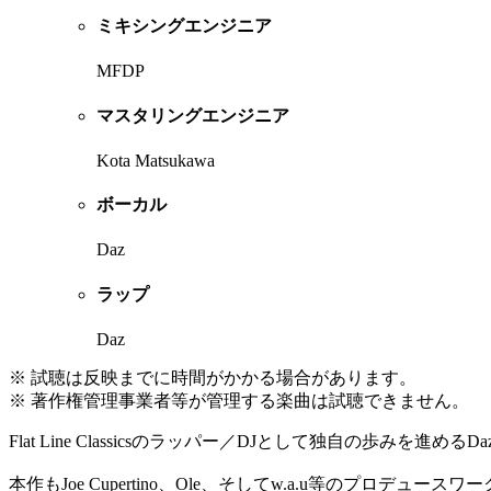
ミキシングエンジニア
MFDP
マスタリングエンジニア
Kota Matsukawa
ボーカル
Daz
ラップ
Daz
※ 試聴は反映までに時間がかかる場合があります。
※ 著作権管理事業者等が管理する楽曲は試聴できません。
Flat Line Classicsのラッパー／DJとして独自の歩みを
本作もJoe Cupertino、Ole、そしてw.a.u等のプロデュー