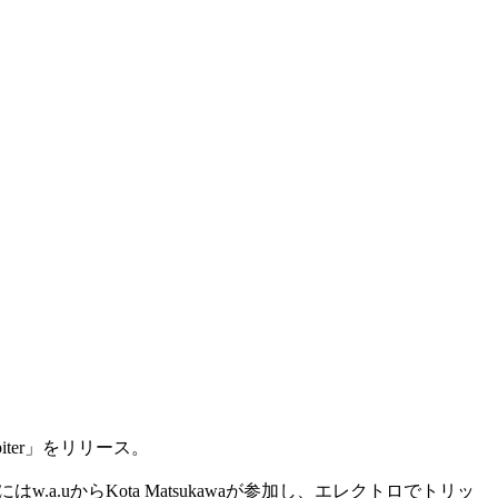
iter」をリリース。
はw.a.uからKota Matsukawaが参加し、エレクトロでトリッ