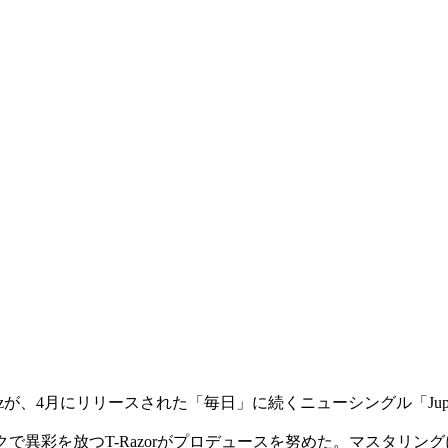
進めるDazが、4月にリリースされた「毎日」に続くニューシングル「Jup
スワークで異彩を放つT-Razorがプロデュースを努めた。マスタリングに