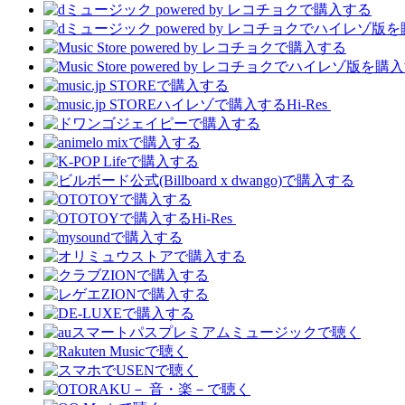
Hi-Res
Hi-Res