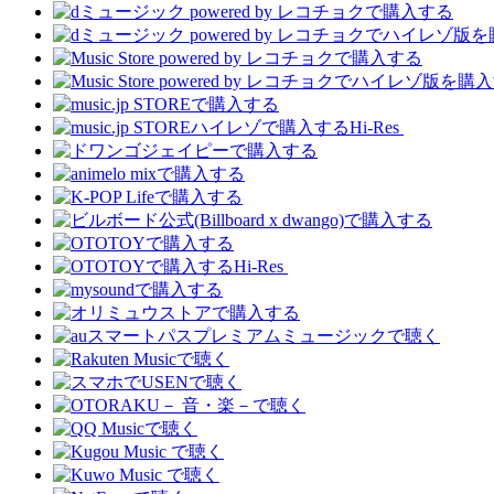
Hi-Res
Hi-Res