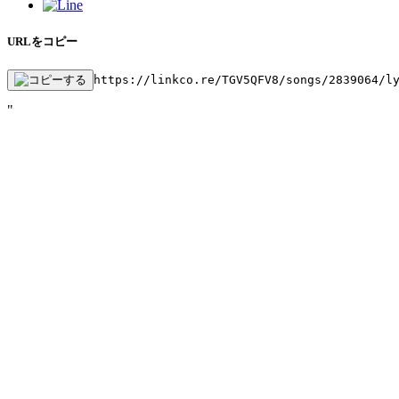
URLをコピー
https://linkco.re/TGV5QFV8/songs/2839064/l
"