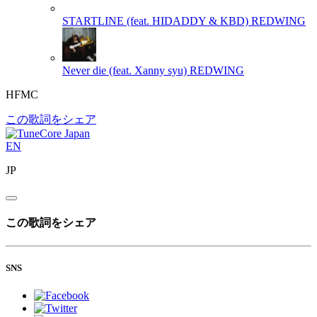
STARTLINE (feat. HIDADDY & KBD)
REDWING
Never die (feat. Xanny syu)
REDWING
HFMC
この歌詞をシェア
EN
JP
この歌詞をシェア
SNS