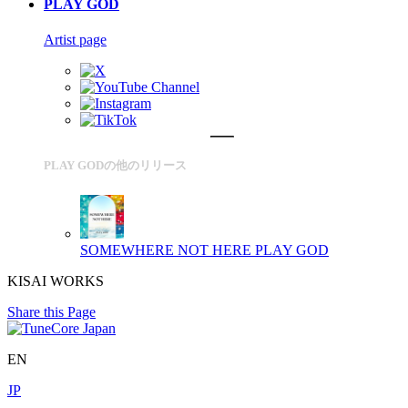
PLAY GOD
Artist page
PLAY GODの他のリリース
SOMEWHERE NOT HERE
PLAY GOD
KISAI WORKS
Share this Page
EN
JP