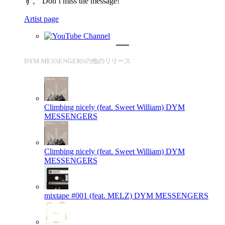
す。 Don’t miss the message!
Artist page
DYM MESSENGERSの他のリリース
Climbing nicely (feat. Sweet William)
DYM
MESSENGERS
Climbing nicely (feat. Sweet William)
DYM
MESSENGERS
mixtape #001 (feat. MELZ)
DYM MESSENGERS