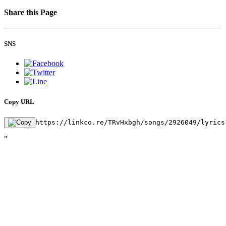
Share this Page
SNS
Copy URL
https://linkco.re/TRvHxbgh/songs/2926049/lyrics
"