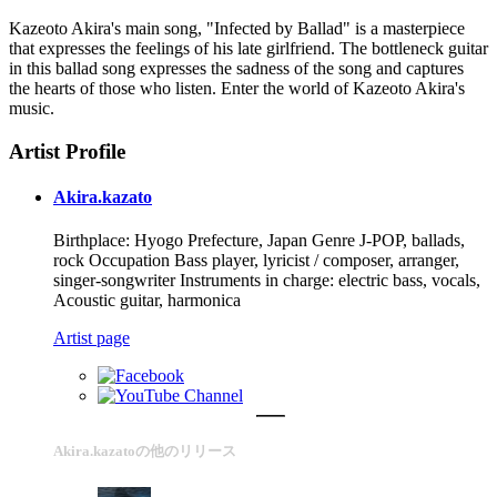
Kazeoto Akira's main song, "Infected by Ballad" is a masterpiece
that expresses the feelings of his late girlfriend. The bottleneck guitar
in this ballad song expresses the sadness of the song and captures
the hearts of those who listen. Enter the world of Kazeoto Akira's
music.
Artist Profile
Akira.kazato
Birthplace: Hyogo Prefecture, Japan Genre J-POP, ballads,
rock Occupation Bass player, lyricist / composer, arranger,
singer-songwriter Instruments in charge: electric bass, vocals,
Acoustic guitar, harmonica
Artist page
Akira.kazatoの他のリリース