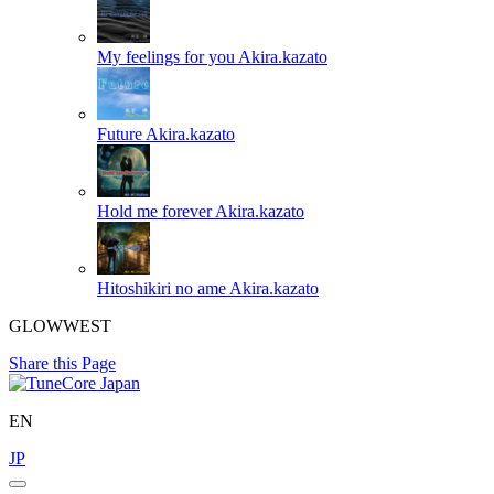
My feelings for you
Akira.kazato
Future
Akira.kazato
Hold me forever
Akira.kazato
Hitoshikiri no ame
Akira.kazato
GLOWWEST
Share this Page
EN
JP