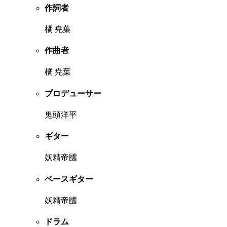
作詞者
橘 尭葉
作曲者
橘 尭葉
プロデューサー
鬼頭洋平
ギター
妖精帝國
ベースギター
妖精帝國
ドラム