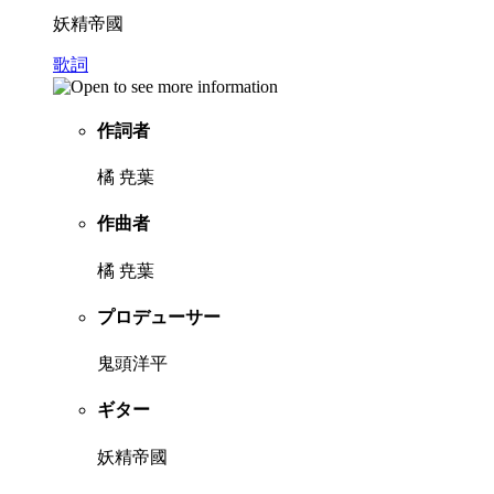
妖精帝國
歌詞
作詞者
橘 尭葉
作曲者
橘 尭葉
プロデューサー
鬼頭洋平
ギター
妖精帝國