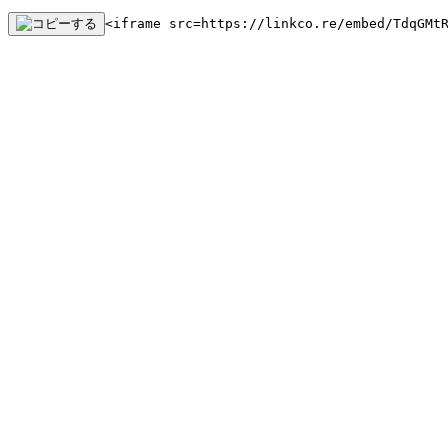
<iframe src=https://linkco.re/embed/TdqGMt