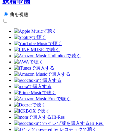
妖精帝國
曲を視聴
Hi-Res
Hi-Res