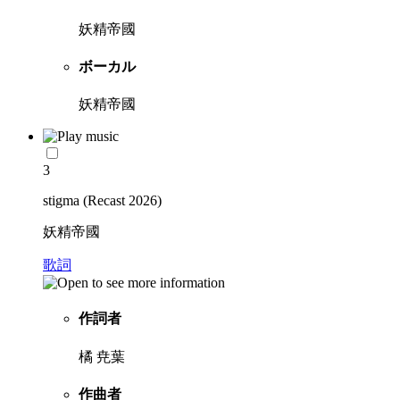
妖精帝國
ボーカル
妖精帝國
3
stigma (Recast 2026)
妖精帝國
歌詞
作詞者
橘 尭葉
作曲者