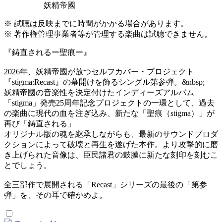
妖精帝國
※ 試聴は反映までに時間がかかる場合があります。
※ 著作権管理事業者等が管理する楽曲は試聴できません。
『鋳直されるー聖痕ー』
2026年、妖精帝國が放つセルフカバー・プロジェクト
『stigma:Recast』の幕開けを飾るシングル第参弾。&nbsp;
妖精帝國の音楽性を決定付けたインディーズアルバム
「stigma」発売25周年記念プロジェクトの一環として、過去
の楽曲に現代の血を注ぎ込み、新たな「聖痕（stigma）」が
再び「鋳直される」
オリジナル版の魂を継承しながらも、最新のサウンドプロダ
クションによって破壊と再生を遂げた本作。より攻撃的に磨
き上げられた音像は、臣民諸君の鼓膜に新たな刻印を刻むこ
とでしょう。
全三部作で展開される「Recast」シリーズの最後の「第参
弾」を、その耳で確かめよ。