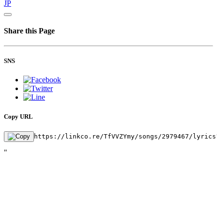
JP
Share this Page
SNS
Copy URL
https://linkco.re/TfVVZYmy/songs/2979467/lyrics
"