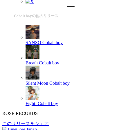
Cobalt boyの他のリリース
SANSO
Cobalt boy
Breath
Cobalt boy
Silent Moon
Cobalt boy
Fight!
Cobalt boy
ROSE RECORDS
このリリースをシェア