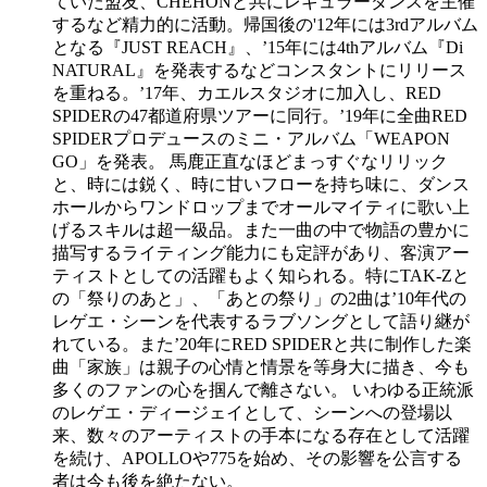
ていた盟友、CHEHONと共にレギュラーダンスを主催
するなど精力的に活動。帰国後の'12年には3rdアルバム
となる『JUST REACH』、’15年には4thアルバム『Di
NATURAL』を発表するなどコンスタントにリリース
を重ねる。’17年、カエルスタジオに加入し、RED
SPIDERの47都道府県ツアーに同行。’19年に全曲RED
SPIDERプロデュースのミニ・アルバム「WEAPON
GO」を発表。 馬鹿正直なほどまっすぐなリリック
と、時には鋭く、時に甘いフローを持ち味に、ダンス
ホールからワンドロップまでオールマイティに歌い上
げるスキルは超一級品。また一曲の中で物語の豊かに
描写するライティング能力にも定評があり、客演アー
ティストとしての活躍もよく知られる。特にTAK-Zと
の「祭りのあと」、「あとの祭り」の2曲は’10年代の
レゲエ・シーンを代表するラブソングとして語り継が
れている。また’20年にRED SPIDERと共に制作した楽
曲「家族」は親子の心情と情景を等身大に描き、今も
多くのファンの心を掴んで離さない。 いわゆる正統派
のレゲエ・ディージェイとして、シーンへの登場以
来、数々のアーティストの手本になる存在として活躍
を続け、APOLLOや775を始め、その影響を公言する
者は今も後を絶たない。