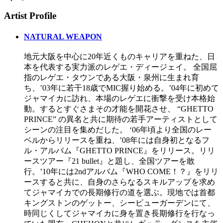
Artist Profile
NATURAL WEAPON
地元大阪を中心に20年近くものキャリアを重ねた、日
本を代表する実力派のレゲエ・ディージェイ。 全国屈
指のレゲエ・タウンである大阪・泉州に生まれ育
ち、’03年に若干18歳でMIC握り始める。’04年に初めて
ジャマイカに訪れ、本場のレゲエに衝撃を受け本格始
動。するとすぐさまその才能を開花させ、 “GHETTO
PRINCE” の異名と共に期待の若手アーティストとして
シーンの注目を集めだした。 ‘06年頃より全国のレー
ベルからリリースを重ね、’08年には自身初となるフ
ル・アルバム『GHETTO PRINCE』をリリース。リリ
ースツアー『21 bullet』と題し、全国ツアーを敢
行。’10年には2ndアルバム『WHO COME！？』をリリ
ースすると共に、自身のさらなるスキルアップを求め
てジャマイカでの長期修行の道を選ぶ。現地では首都
キングストンのゲットー、シービューガーデンにて、
時同じくしてジャマイカに身を置き長期修行を行なっ