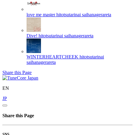
love me master
hitotsutarinai saihanagerareta
Dive!
hitotsutarinai saihanagerareta
WINTERHEARTCHEEK
hitotsutarinai
saihanagerareta
Share this Page
EN
JP
Share this Page
SNS