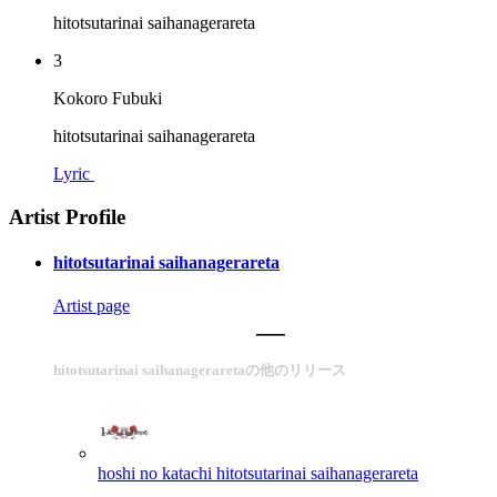
hitotsutarinai saihanagerareta
3
Kokoro Fubuki
hitotsutarinai saihanagerareta
Lyric
Artist Profile
hitotsutarinai saihanagerareta
Artist page
hitotsutarinai saihanageraretaの他のリリース
hoshi no katachi
hitotsutarinai saihanagerareta