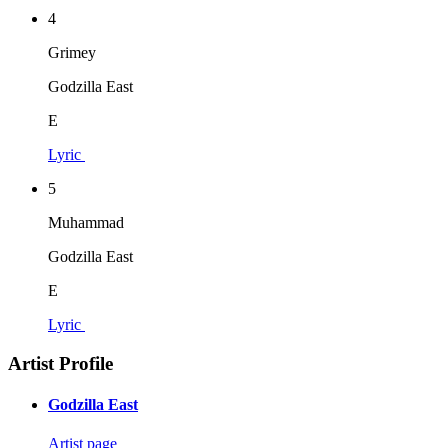
4
Grimey
Godzilla East
E
Lyric
5
Muhammad
Godzilla East
E
Lyric
Artist Profile
Godzilla East
Artist page