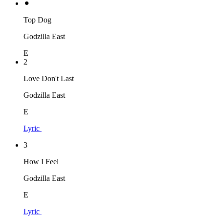
⚫︎
Top Dog
Godzilla East
E
2
Love Don't Last
Godzilla East
E
Lyric
3
How I Feel
Godzilla East
E
Lyric