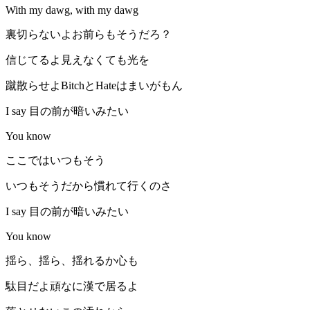
With my dawg, with my dawg
裏切らないよお前らもそうだろ？
信じてるよ見えなくても光を
蹴散らせよBitchとHateはまいがもん
I say 目の前が暗いみたい
You know
ここではいつもそう
いつもそうだから慣れて行くのさ
I say 目の前が暗いみたい
You know
揺ら、揺ら、揺れるか心も
駄目だよ頑なに漢で居るよ