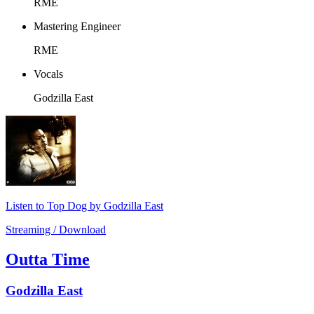
RME
Mastering Engineer
RME
Vocals
Godzilla East
Listen to Top Dog by Godzilla East
Streaming / Download
Outta Time
Godzilla East