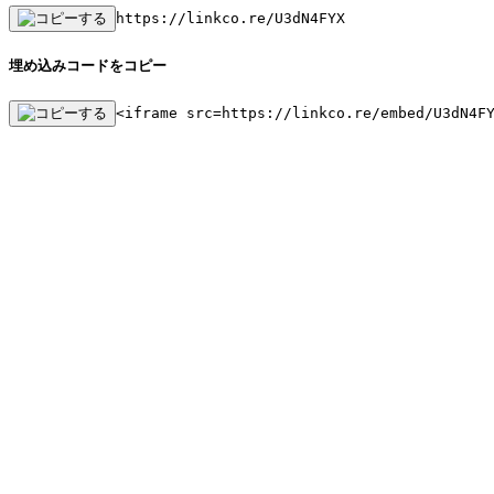
https://linkco.re/U3dN4FYX
埋め込みコードをコピー
<iframe src=https://linkco.re/embed/U3dN4F