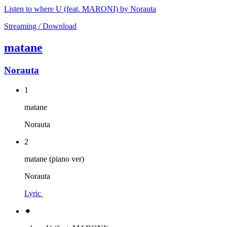
Listen to where U (feat. MARONI) by Norauta
Streaming / Download
matane
Norauta
1
matane
Norauta
2
matane (piano ver)
Norauta
Lyric
⚫︎