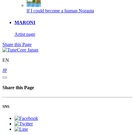
If I could become a human
Norauta
MARONI
Artist page
Share this Page
EN
JP
Share this Page
SNS