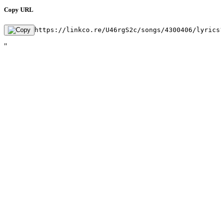
Copy URL
https://linkco.re/U46rgS2c/songs/4300406/lyrics
"