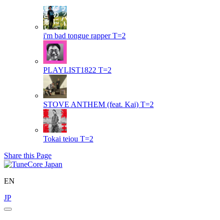
i'm bad tongue rapper
T=2
PLAYLIST1822
T=2
STOVE ANTHEM (feat. Kai)
T=2
Tokai teiou
T=2
Share this Page
EN
JP