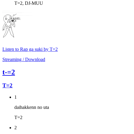
T=2, DJ-MUU
Listen to Rap ga suki by T=2
Streaming / Download
t-=2
T=2
1
daihakkenn no uta
T=2
2