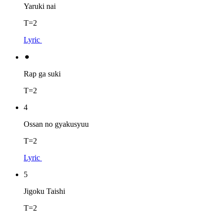
Yaruki nai
T=2
Lyric
⚫︎
Rap ga suki
T=2
4
Ossan no gyakusyuu
T=2
Lyric
5
Jigoku Taishi
T=2