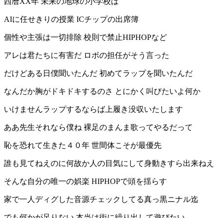
西暦XX年 未来の地球の小学校は
AIに任せきりの授業 ICチップの出席簿
個性や主張は一切排除 校則で禁止HIPHOPなど
アレは君たちに有害だ ロボの担任がそう言った
だけどある日僕聞いたんだ 初めてラップを聞いたんだ
なんだか胸がドキドキするのさ とにかく叫びたいよ何か
いけませんラップするならば上履き没収いたします
ああ先生それなら僕ね 裸足のまんま歌ってやるだって
恥を恐れて生きた４０年 世間体こそが最優先
誰も見てねえのに何故か人の目気にして身動きすら出来ねえ
そんな自分の唯一の娯楽 HIPHOPで頭を揺らす
家で一人ディグした音源チェックしてる真っ黒ニナル迄
でも何かが足りない 本当は街に繰り出して遊びたい