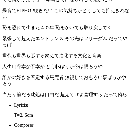
爆音でHIPHOP聴きたい この気持ちがどうしても抑えきれな
い
恥を恐れて生きた４０年 恥をかいても取り戻してく
緊張して超えたエントランス その先はフリーダム だってや
っぱ
世代も世界も形すら変えて進化する文化と音楽
人生山谷幸か不幸か どう転ぼうが今は踊ろうや
誰かの好きを否定する馬鹿者 無視しておもろい事ばっかや
ろう
当たり前だろ此処は自由だ 超えてけよ普通すら だって俺ら
Lyricist
T=2, Sora
Composer