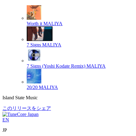
Worth it
MALIYA
7 Signs
MALIYA
7 Signs (Yoshi Kodate Remix)
MALIYA
20/20
MALIYA
Island State Music
このリリースをシェア
EN
JP