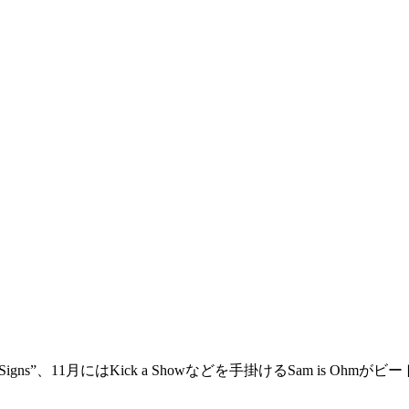
ル”7 Signs”、11月にはKick a Showなどを手掛けるSam is O