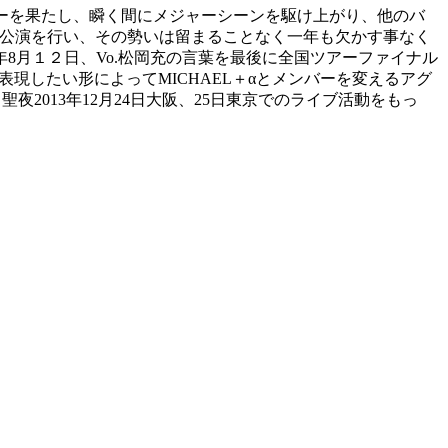
ーデビューを果たし、瞬く間にメジャーシーンを駆け上がり、他のバ
館公演を行い、その勢いは留まることなく一年も欠かす事なく
8月１２日、Vo.松岡充の言葉を最後に全国ツアーファイナル
表現したい形によってMICHAEL＋αとメンバーを変えるアグ
夜2013年12月24日大阪、25日東京でのライブ活動をもっ