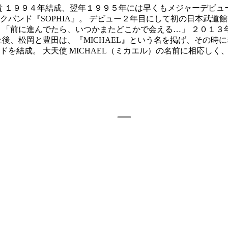
tar. 豊田和貴 １９９４年結成、翌年１９９５年には早くもメジャ
クバンド『SOPHIA』。 デビュー２年目にして初の日本武道
「前に進んでたら、いつかまたどこかで会える…」 ２０１３年
後、松岡と豊田は、『MICHAEL』という名を掲げ、その時に
結成。 大天使 MICHAEL（ミカエル）の名前に相応しく、聖