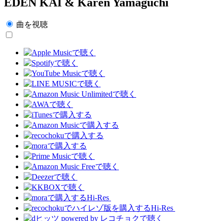
EDEN KAI & Karen Yamaguchi
曲を視聴
Hi-Res
Hi-Res