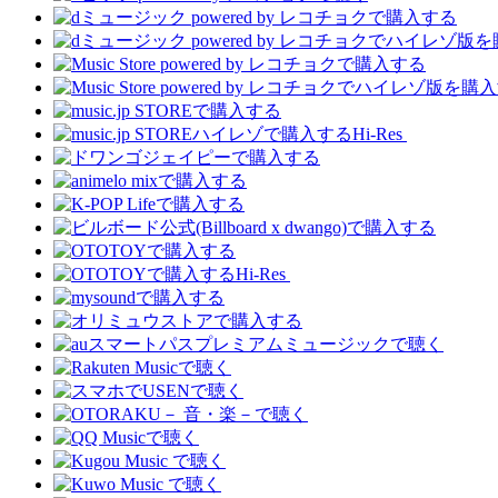
Hi-Res
Hi-Res