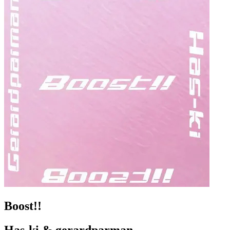
Boost!!
Has-ki & gerardparman