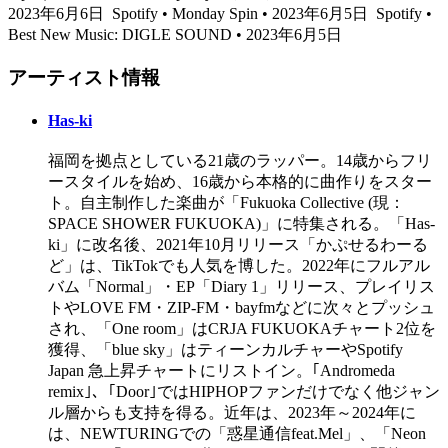
2023年6月6日
Spotify • Monday Spin • 2023年6月5日
Spotify •
Best New Music: DIGLE SOUND • 2023年6月5日
アーティスト情報
Has-ki
福岡を拠点としている21歳のラッパー。14歳からフリ
ースタイルを始め、16歳から本格的に曲作りをスター
ト。自主制作した楽曲が「Fukuoka Collective (現：
SPACE SHOWER FUKUOKA)」に特集される。「Has-
ki」に改名後、2021年10月リリース「かぷせるわーる
ど」は、TikTokでも人気を博した。2022年にフルアル
バム「Normal」・EP「Diary 1」リリース、プレイリス
トやLOVE FM・ZIP-FM・bayfmなどに次々とプッシュ
され、「One room」はCRJA FUKUOKAチャート2位を
獲得、「blue sky」はティーンカルチャーやSpotify
Japan 急上昇チャートにリストイン。｢Andromeda
remix｣、｢Door｣ではHIPHOPファンだけでなく他ジャン
ル層からも支持を得る。近年は、2023年～2024年に
は、NEWTURINGでの「惑星通信feat.Mel」、「Neon