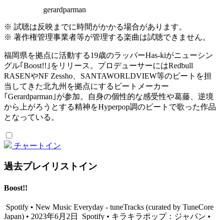
gerardparman
※ 試聴は反映までに時間がかかる場合があります。
※ 著作権管理事業者等が管理する楽曲は試聴できません。
福岡県を拠点に活動する19歳のラッパーHas-kiがニューシン
グル｢Boost!!｣をリリース。プロデューサーにはRedbull
RASENやNF Zessho、SANTAWORLDVIEW等のビートを担
当してきた北九州を拠点にするビートメーカー
｢Gerardparman｣が参加。自身の個性的な感受性や葛藤、逆境
から上がろうとする精神をHyperpop調のビートで歌った作品
となっている。
チャートイン
過去プレイリストイン
Boost!!
Spotify • New Music Everyday - tuneTracks (curated by TuneCore
Japan) • 2023年6月2日
Spotify • キラキラポップ：ジャパン •