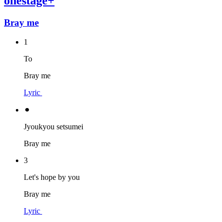
onestage+
Bray me
1
To
Bray me
Lyric
⚫︎
Jyoukyou setsumei
Bray me
3
Let's hope by you
Bray me
Lyric