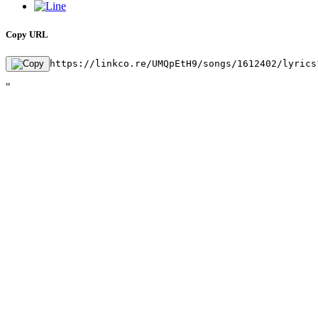
Copy URL
https://linkco.re/UMQpEtH9/songs/1612402/lyrics
"