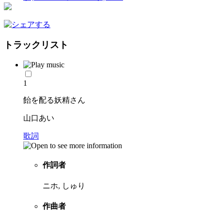
トラックリスト
1
飴を配る妖精さん
山口あい
歌詞
作詞者
ニホ, しゅり
作曲者