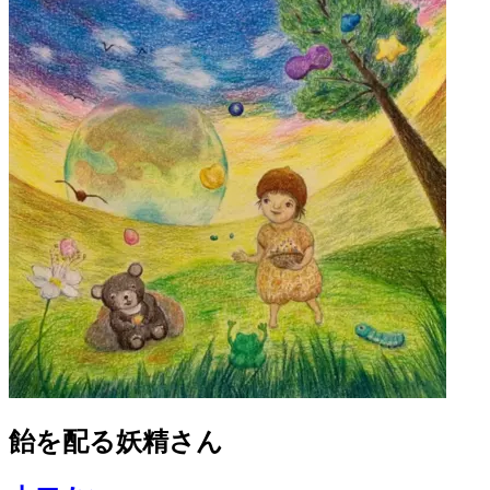
飴を配る妖精さん