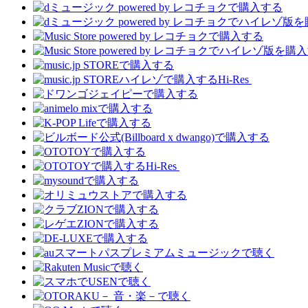
Hi-Res
Hi-Res