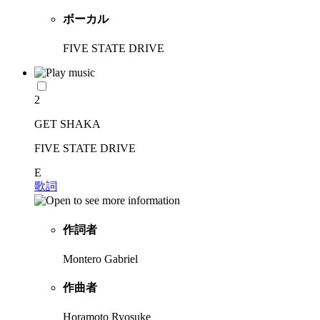
ボーカル
FIVE STATE DRIVE
2
GET SHAKA
FIVE STATE DRIVE
E
歌詞
作詞者
Montero Gabriel
作曲者
Horamoto Ryosuke