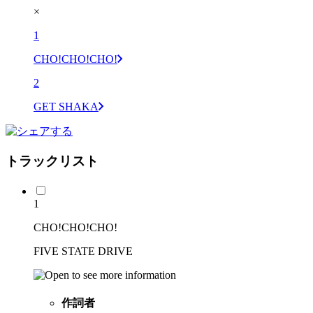
×
1
CHO!CHO!CHO!
2
GET SHAKA
トラックリスト
1
CHO!CHO!CHO!
FIVE STATE DRIVE
作詞者