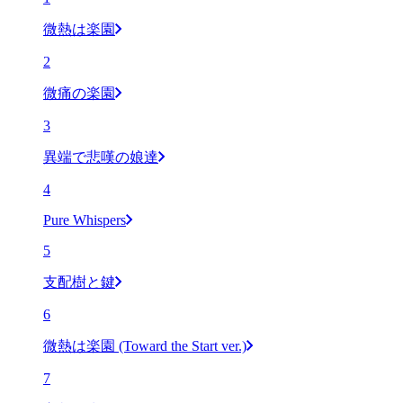
微熱は楽園
2
微痛の楽園
3
異端で悲嘆の娘達
4
Pure Whispers
5
支配樹と鍵
6
微熱は楽園 (Toward the Start ver.)
7