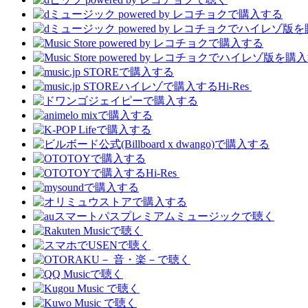
Hi-Res
Hi-Res