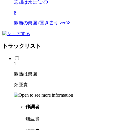
忘却は水に似て
8
微痛の楽園 (置き去り ver.)
トラックリスト
1
微熱は楽園
畑亜貴
作詞者
畑亜貴