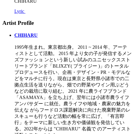
CHIHARU
Lyric
Artist Profile
CHIHARU
1995年生まれ。東京都出身。 2011 ~ 2014 年、アーテ
ィストとして活動。 2015 年より女の子が発信するメン
ズファッショ ンという新しい試みのユニセックススト
リートブランド「BLIXZY( ブライジー )」のトータル
プロデュースを行い、企画・デザイン・PR・モデルな
どをマルチに行う。現在は東京と長野県小諸市での二
拠点生活を送りながら、畑での野菜やワイン用ぶどう
などの栽培に取り組む。 2021 年に農ライフブランド
「ASAMAYA」を立ち上げ、翌年には小諸市農ライフ
アンバサダー に就任。農ライフや地域・農家の魅力を
伝えな がらフードロス課題解決に向けた廃棄野菜のレ
スキューも行うなど活動の幅を常に広げ、「有言即
行」をテーマに新しい生き方や価値観を発信してい
る。2022年からは "CHIHARU" 名義で のアーティスト