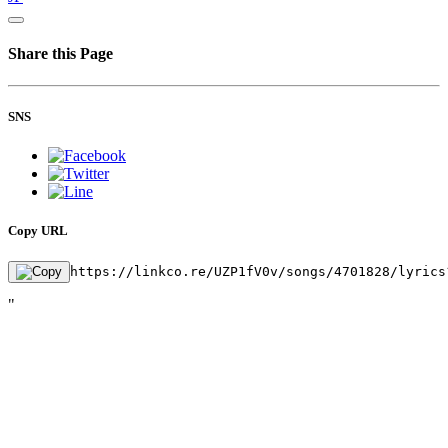
Share this Page
SNS
Copy URL
https://linkco.re/UZP1fV0v/songs/4701828/lyrics
"