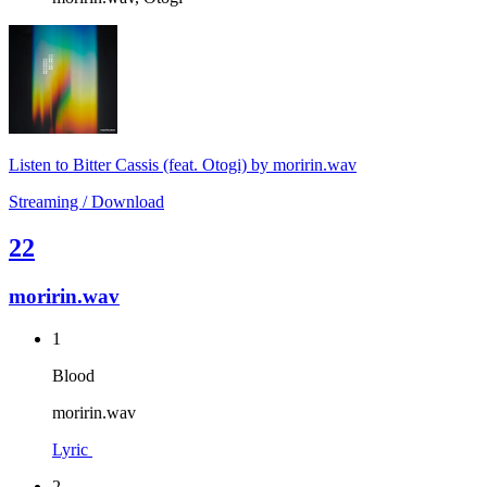
Listen to Bitter Cassis (feat. Otogi) by moririn.wav
Streaming / Download
22
moririn.wav
1
Blood
moririn.wav
Lyric
2