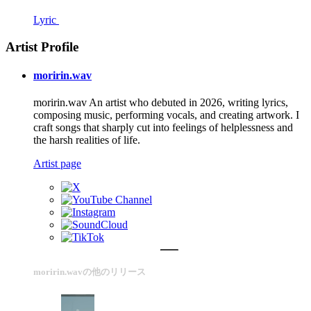
Lyric
Artist Profile
moririn.wav
moririn.wav An artist who debuted in 2026, writing lyrics,
composing music, performing vocals, and creating artwork. I
craft songs that sharply cut into feelings of helplessness and
the harsh realities of life.
Artist page
moririn.wavの他のリリース