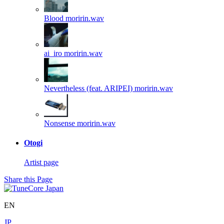
Blood
moririn.wav
ai_iro
moririn.wav
Nevertheless (feat. ARIPEI)
moririn.wav
Nonsense
moririn.wav
Otogi
Artist page
Share this Page
EN
JP