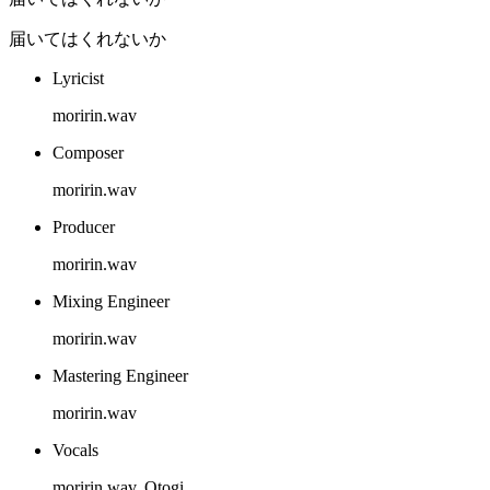
届いてはくれないか
Lyricist
moririn.wav
Composer
moririn.wav
Producer
moririn.wav
Mixing Engineer
moririn.wav
Mastering Engineer
moririn.wav
Vocals
moririn.wav, Otogi