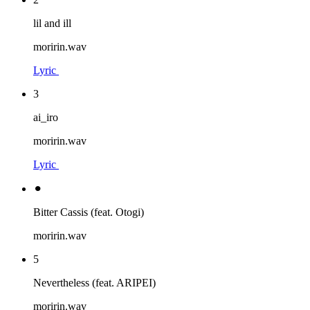
lil and ill
moririn.wav
Lyric
3
ai_iro
moririn.wav
Lyric
⚫︎
Bitter Cassis (feat. Otogi)
moririn.wav
5
Nevertheless (feat. ARIPEI)
moririn.wav