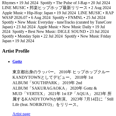
Rhymes • 19 Jul 2024
Spotify • The Pulse of J-Rap • 20 Jul 2024
LINE MUSIC • 邦楽ヒップホップ最新リリース • 2 Aug 2024
Apple Music • Hip-Hop: Japan • 19 Jul 2024
LINE MUSIC • RAP
WASP 2026.07 • 6 Aug 2024
Spotify • FNMNL • 25 Jul 2024
Spotify • New Music Everyday - tuneTracks (curated by TuneCore
Japan) • 23 Jul 2024
Apple Music • New Music Daily • 19 Jul
2024
Spotify • Best New Music: DIGLE SOUND • 23 Jul 2024
Spotify • Monday Spin • 22 Jul 2024
Spotify • New Music Friday
Japan • 19 Jul 2024
Artist Profile
Gottz
東京都出身のラッパー。 2016年 ヒップホップクルー
KANDYTOWNとしてデビュー。 2018年 1st
ALBUM「SOUTHPARK」 2019年 2nd
ALBUM「SAKURAGAOKA」 2020年 Gottz &
MUD「VERTEX」 2021年 1st EP「AQUA」 2023年 所
属するKANDYTOWNが終演。 2023年 7月14日に「Still
Life (feat. NORIKIYO)」をリリース。
Artist page