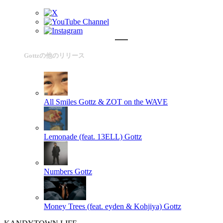
Gottzの他のリリース
All Smiles
Gottz & ZOT on the WAVE
Lemonade (feat. 13ELL)
Gottz
Numbers
Gottz
Money Trees (feat. eyden & Kohjiya)
Gottz