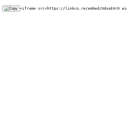
<iframe src=https://linkco.re/embed/UdxaE4rU wi