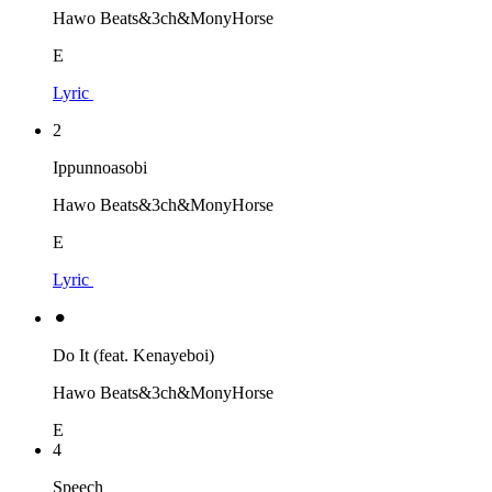
Hawo Beats&3ch&MonyHorse
E
Lyric
2
Ippunnoasobi
Hawo Beats&3ch&MonyHorse
E
Lyric
⚫︎
Do It (feat. Kenayeboi)
Hawo Beats&3ch&MonyHorse
E
4
Speech