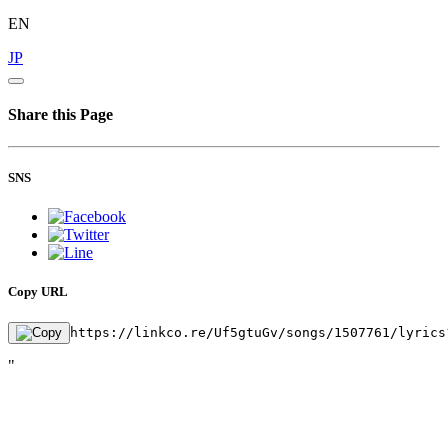
EN
JP
Share this Page
SNS
Copy URL
https://linkco.re/Uf5gtuGv/songs/1507761/lyrics
"