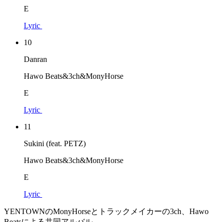
E
Lyric
10
Danran
Hawo Beats&3ch&MonyHorse
E
Lyric
11
Sukini (feat. PETZ)
Hawo Beats&3ch&MonyHorse
E
Lyric
YENTOWNのMonyHorseとトラックメイカーの3ch、Hawo
Beatsによる共同アルバル。