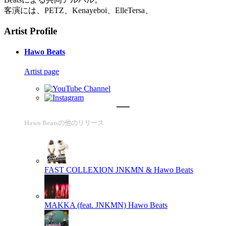
客演には、PETZ、Kenayeboi、ElleTersa、
Artist Profile
Hawo Beats
Artist page
Hawo Beatsの他のリリース
FAST COLLEXION
JNKMN & Hawo Beats
MAKKA (feat. JNKMN)
Hawo Beats