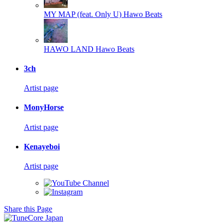
MY MAP (feat. Only U)
Hawo Beats
HAWO LAND
Hawo Beats
3ch
Artist page
MonyHorse
Artist page
Kenayeboi
Artist page
Share this Page