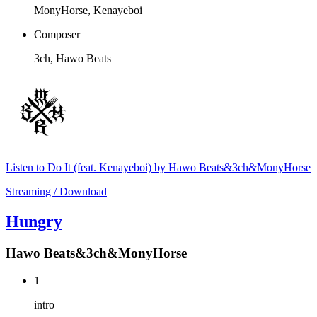
MonyHorse, Kenayeboi
Composer
3ch, Hawo Beats
Listen to Do It (feat. Kenayeboi) by Hawo Beats&3ch&MonyHorse
Streaming / Download
Hungry
Hawo Beats&3ch&MonyHorse
1
intro