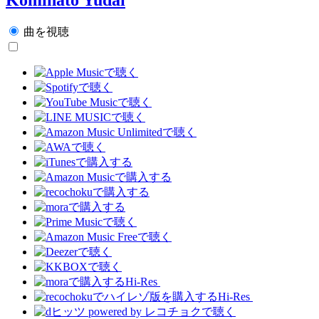
曲を視聴
Hi-Res
Hi-Res