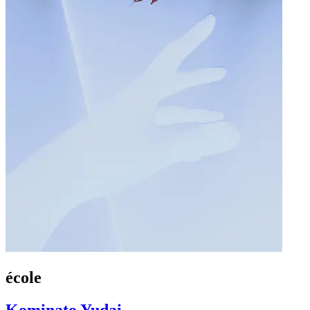
école
Kominato Yudai