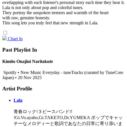
overlapping with each listener's personal story each time they hear it.
Lala is not only about pop and colorful tunes.
They portray the unspoken tremors and warmth of the heart
with raw, genuine honesty.
This song lets you truly feel that new strength in Lala.
Chart In
Past Playlist In
Kimito Onajini Naritakute
Spotify • New Music Everyday - tuneTracks (curated by TuneCore
Japan) • 20 Nov 2025
Artist Profile
Lala
青春ロック!３ピースバンド!!
!Gt.Vo.ayaho,Gt.TAKETO,Dr.YUMEKA ポップでキャッ
チーなメロディーと歌詞であなたの日常に寄り添いま