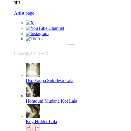
す!
Artist page
Lalaの他のリリース
Uso Yappa Sukidesu
Lala
Hontouni Mudana Koi
Lala
Key Holder
Lala