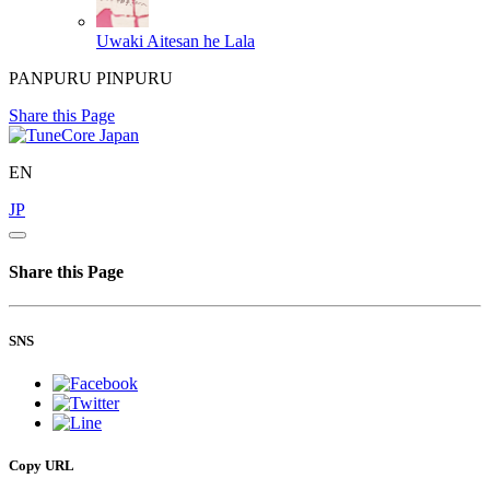
Uwaki Aitesan he
Lala
PANPURU PINPURU
Share this Page
EN
JP
Share this Page
SNS
Copy URL