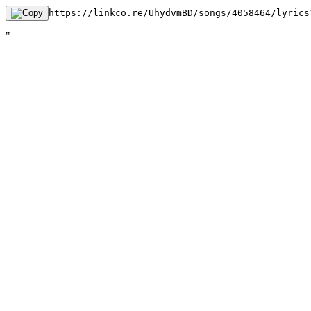
https://linkco.re/UhydvmBD/songs/4058464/lyrics
"