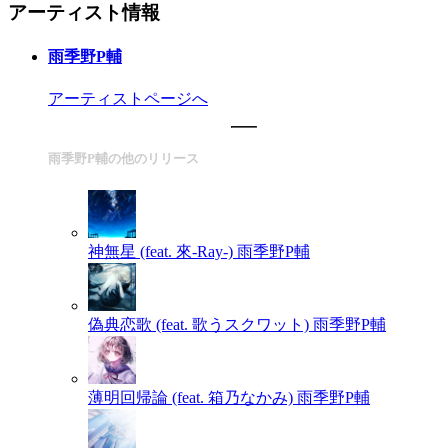
アーティスト情報
雨季野P輔
アーティストページへ
雨季野P輔の他のリリース
神無星 (feat. 來-Ray-)
雨季野P輔
偽典恋歌 (feat. 歌うスクワット)
雨季野P輔
薄明回帰論 (feat. 箱乃なかみ)
雨季野P輔