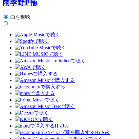
雨季野P輔
曲を視聴
Hi-Res
Hi-Res