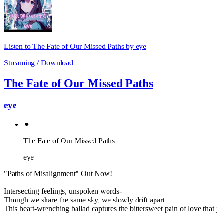
Listen to The Fate of Our Missed Paths by eye
Streaming / Download
The Fate of Our Missed Paths
eye
⚫︎
The Fate of Our Missed Paths
eye
"Paths of Misalignment" Out Now!
Intersecting feelings, unspoken words-
Though we share the same sky, we slowly drift apart.
This heart-wrenching ballad captures the bittersweet pain of love that 