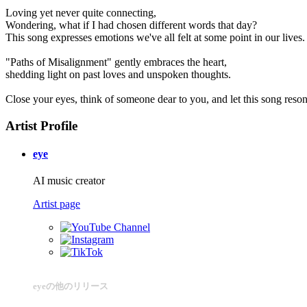
Loving yet never quite connecting,
Wondering, what if I had chosen different words that day?
This song expresses emotions we've all felt at some point in our lives.
"Paths of Misalignment" gently embraces the heart,
shedding light on past loves and unspoken thoughts.
Close your eyes, think of someone dear to you, and let this song reson
Artist Profile
eye
AI music creator
Artist page
eyeの他のリリース