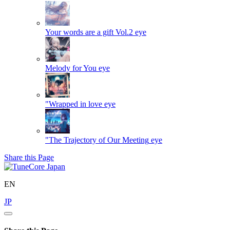
Your words are a gift Vol.2
eye
Melody for You
eye
"Wrapped in love
eye
"The Trajectory of Our Meeting
eye
Share this Page
EN
JP