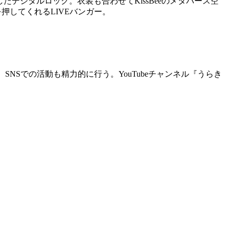
たデジタルロック。衣装も合わせてKissBeeのメタバース空
押してくれるLIVEバンガー。
に、SNSでの活動も精力的に行う。YouTubeチャンネル『うらき