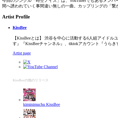
今回のシングル「時空ノイズ」は、YouTuberでもあるメン
間へ誘われていく事間違い無しの一曲。カップリングの「繋が
Artist Profile
KissBee
【KissBeeとは】 渋谷を中心に活動する6人組アイドル
す』『KissBeeチャンネル』、tiktokアカウント『
Artist page
KissBeeの他のリリース
kiminimuchu
KissBee