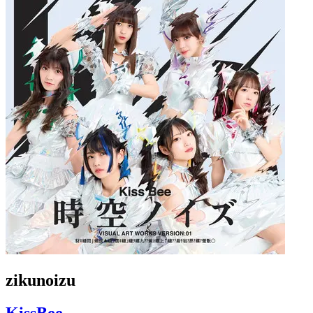
zikunoizu
KissBee