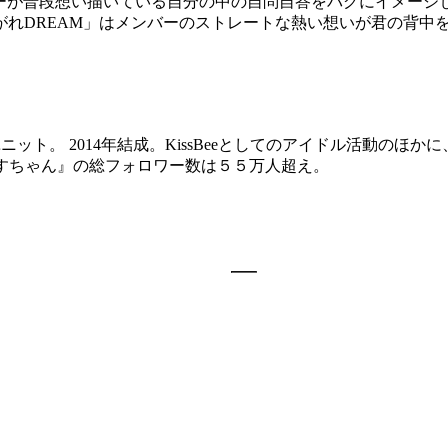
バーが普段想い描いている自分の中の自問自答をバグにイメージし
れDREAM」はメンバーのストレートな熱い想いが君の背中を
ユニット。 2014年結成。KissBeeとしてのアイドル活動のほか
うらきすちゃん』の総フォロワー数は５５万人超え。