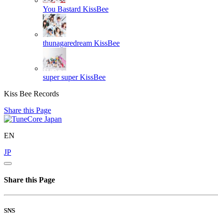
You Bastard
KissBee
thunagaredream
KissBee
super super
KissBee
Kiss Bee Records
Share this Page
EN
JP
Share this Page
SNS