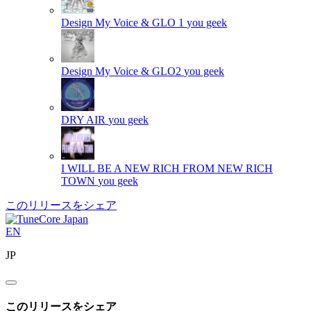
Design My Voice & GLO 1
you geek
Design My Voice & GLO2
you geek
DRY AIR
you geek
I WILL BE A NEW RICH FROM NEW RICH
TOWN
you geek
このリリースをシェア
EN
JP
このリリースをシェア