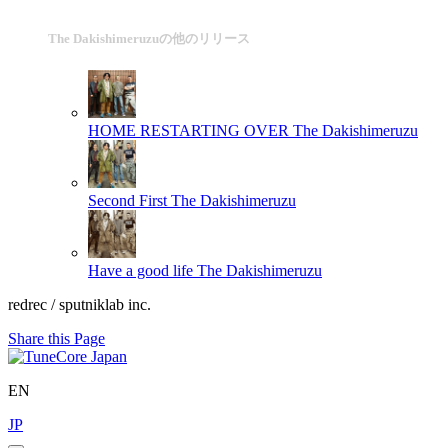
The Dakishimeruzuの他のリリース
HOME RESTARTING OVER
The Dakishimeruzu
Second First
The Dakishimeruzu
Have a good life
The Dakishimeruzu
redrec / sputniklab inc.
Share this Page
EN
JP