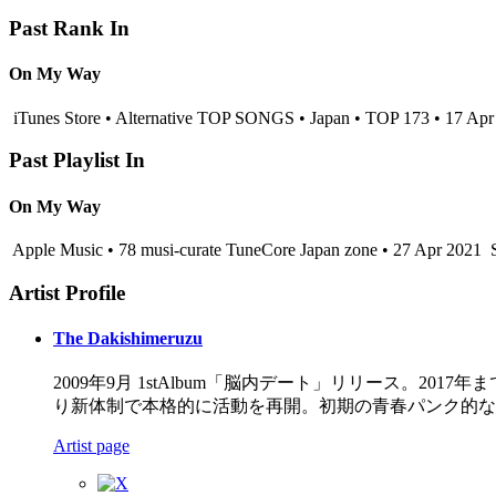
Past Rank In
On My Way
iTunes Store • Alternative TOP SONGS • Japan • TOP 173 • 17 Apr
Past Playlist In
On My Way
Apple Music • 78 musi-curate TuneCore Japan zone • 27 Apr 2021
S
Artist Profile
The Dakishimeruzu
2009年9月 1stAlbum「脳内デート」リリース。20
り新体制で本格的に活動を再開。初期の青春パンク的な
Artist page