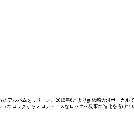
年までに4枚のアルバムをリリース。2018年8月よりgt.篠崎大河ボ
シュなロックからメロディアスなロックへ見事な進化を遂げてい