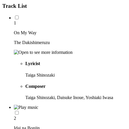
Track List
1
On My Way
The Dakishimeruzu
Lyricist
Taiga Shinozaki
Composer
Taiga Shinozaki, Daisuke Inoue, Yoshiaki Iwasa
2
Idai na Bonjin