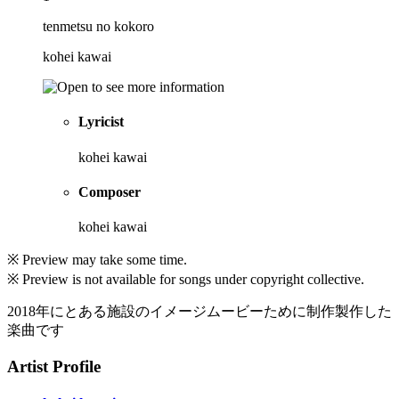
tenmetsu no kokoro
kohei kawai
Lyricist
kohei kawai
Composer
kohei kawai
※ Preview may take some time.
※ Preview is not available for songs under copyright collective.
2018年にとある施設のイメージムービーために制作製作した
楽曲です
Artist Profile