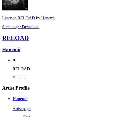
Listen to RELOAD by Hanemii
Streaming / Download
RELOAD
Hanemii
⚫︎
RELOAD
Hanemii
Artist Profile
Hanemii
Artist page