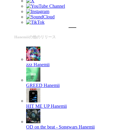
Hanemiiの他のリリース
zzz
Hanemii
GREED
Hanemii
HIT ME UP
Hanemii
OD on the beat - Songwars
Hanemii