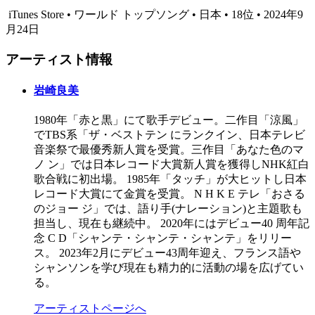
iTunes Store • ワールド トップソング • 日本 • 18位 • 2024年9
月24日
アーティスト情報
岩崎良美
1980年「赤と黒」にて歌手デビュー。二作目「涼風」
でTBS系「ザ・ベストテン にランクイン、日本テレビ
音楽祭で最優秀新人賞を受賞。三作目「あなた色のマ
ノ ン」では日本レコード大賞新人賞を獲得しNHK紅白
歌合戦に初出場。 1985年「タッチ」が大ヒットし日本
レコード大賞にて金賞を受賞。 N H K E テレ「おさる
のジョー ジ」では、語り手(ナレーション)と主題歌も
担当し、現在も継続中。 2020年にはデビュー40 周年記
念 C D「シャンテ・シャンテ・シャンテ」をリリー
ス。 2023年2月にデビュー43周年迎え、フランス語や
シャンソンを学び現在も精力的に活動の場を広げてい
る。
アーティストページへ