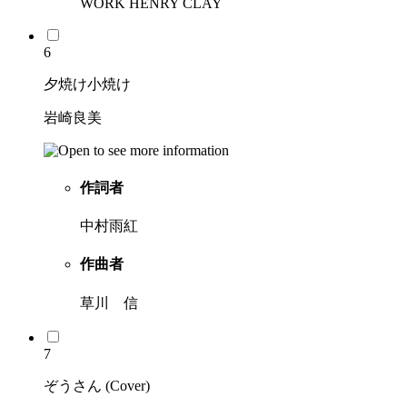
WORK HENRY CLAY
6
夕焼け小焼け
岩崎良美
作詞者
中村雨紅
作曲者
草川 信
7
ぞうさん (Cover)