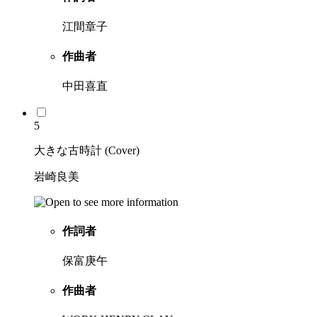
江間章子
作曲者
中田喜直
5
大きな古時計 (Cover)
岩崎良美
作詞者
保富庚午
作曲者