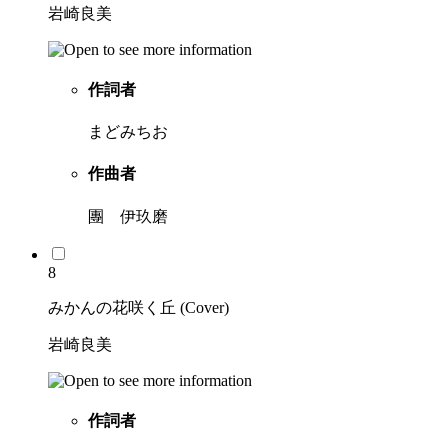
岩崎良美
作詞者
まどみちお
作曲者
團 伊玖磨
8
みかんの花咲く丘 (Cover)
岩崎良美
作詞者