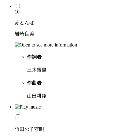
10
赤とんぼ
岩崎良美
作詞者
三木露風
作曲者
山田耕筰
11
竹田の子守唄