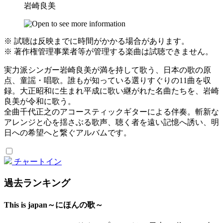
岩崎良美
※ 試聴は反映までに時間がかかる場合があります。
※ 著作権管理事業者等が管理する楽曲は試聴できません。
実力派シンガー岩崎良美が満を持して歌う、日本の歌の原
点、童謡・唱歌。誰もが知っている選りすぐりの11曲を収
録。大正昭和に生まれ平成に歌い継がれた名曲たちを、岩崎
良美が令和に歌う。
全曲千代正之のアコースティックギターによる伴奏。斬新な
アレンジと心を揺さぶる歌声、聴く者を遠い記憶へ誘い、明
日への希望へと繋ぐアルバムです。
チャートイン
過去ランキング
This is japan～にほんの歌～