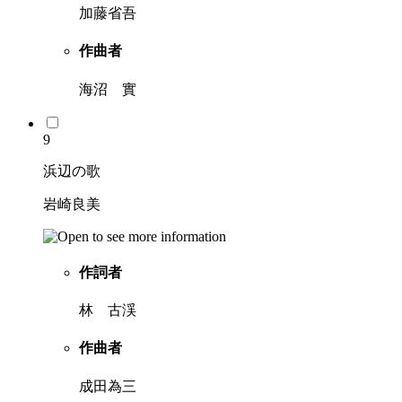
加藤省吾
作曲者
海沼 實
9
浜辺の歌
岩崎良美
作詞者
林 古渓
作曲者
成田為三