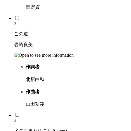
岡野貞一
2
この道
岩崎良美
作詞者
北原白秋
作曲者
山田耕筰
3
犬のおまわりさん (Cover)