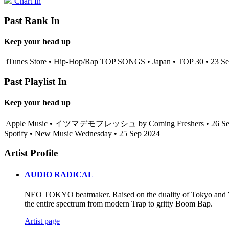
Chart In
Past Rank In
Keep your head up
iTunes Store • Hip-Hop/Rap TOP SONGS • Japan • TOP 30 • 23 S
Past Playlist In
Keep your head up
Apple Music • イツマデモフレッシュ by Coming Freshers • 26 Se
Spotify • New Music Wednesday • 25 Sep 2024
Artist Profile
AUDIO RADICAL
NEO TOKYO beatmaker. Raised on the duality of Tokyo and Yoko
the entire spectrum from modern Trap to gritty Boom Bap.
Artist page