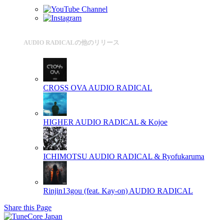
AUDIO RADICALの他のリリース
CROSS OVA
AUDIO RADICAL
HIGHER
AUDIO RADICAL & Kojoe
ICHIMOTSU
AUDIO RADICAL & Ryofukaruma
Rinjin13gou (feat. Kay-on)
AUDIO RADICAL
Share this Page