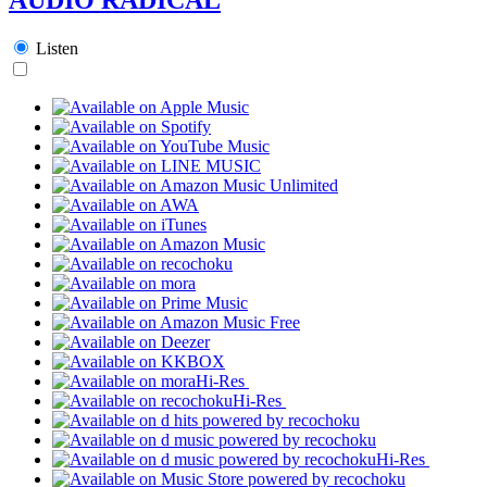
Listen
Hi-Res
Hi-Res
Hi-Res