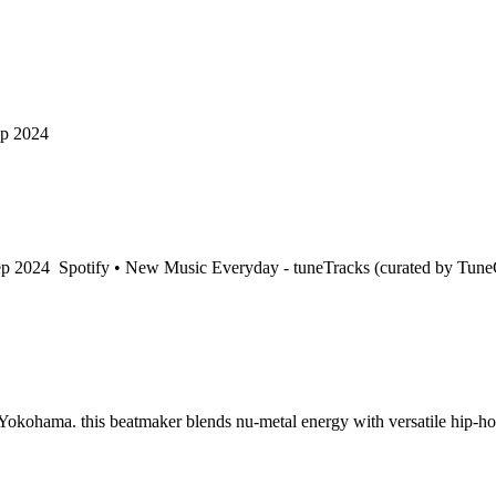
ep 2024
p 2024
Spotify • New Music Everyday - tuneTracks (curated by Tune
hama. this beatmaker blends nu-metal energy with versatile hip-hop pr