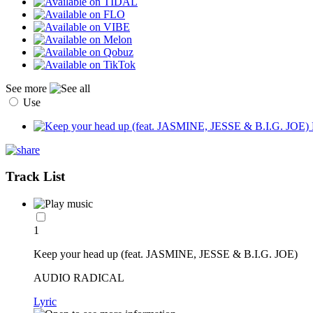
See more
Use
Track List
1
Keep your head up (feat. JASMINE, JESSE & B.I.G. JOE)
AUDIO RADICAL
Lyric