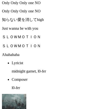
Only Only Only one NO
Only Only Only one NO
知らない愛を消してhigh
Just wanna be with you
ＳＬＯＷＭＯＴＩＯＮ
ＳＬＯＷＭＯＴＩＯＮ
Ahahahaha
Lyricist
midnight garnet, l0-fer
Composer
l0-fer