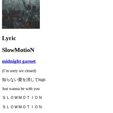
Lyric
SlowMotioN
midnight garnet
(I`m sorry we closed)
知らない愛を消してhigh
Just wanna be with you
ＳＬＯＷＭＯＴＩＯＮ
ＳＬＯＷＭＯＴＩＯＮ