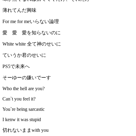
薄れてんだ興味
For me for meいらない論理
愛 愛 愛を知らないのに
White white 全て神のせいに
ていうか君のせいに
PS5で未来へ
そーゆーの嫌いでーす
Who the hell are you?
Can`t you feel it?
You`re being sarcastic
I kenw it was stupid
切れないままwith you