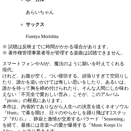
あらいちゃん
サックス
Fumiya Morishita
※ 試聴は反映までに時間がかかる場合があります。
※ 著作権管理事業者等が管理する楽曲は試聴できません。
スマートフォンやAIが、魔法のように願いを叶えてくれる
現代。
けれど、お腹が空く。つい寝坊する。頑張りすぎて空回りし
たり、誰かを追いかけては悔しい思いをしたり。あるいは、
誰かを待って胸を締め付けられたり。そんな人間にしか味わ
えない「不完全で愛おしい営み」こそが、このアルバム
『picnic』の根底にあります。
本作は、内省的でありながら人生への決意を描くネオソウル
『Hum』で幕を開け、日々のやらかしを踊り飛ばす2ステッ
プ『P.U.G.』、静寂と激情が交差するバラード『Seasoning』
を経て、最後には音楽への愛が爆発する『Music Keeps Us