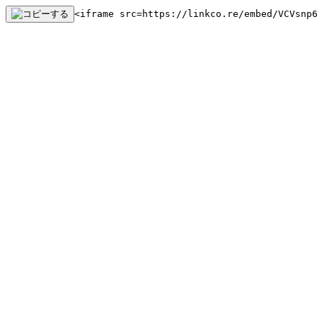
<iframe src=https://linkco.re/embed/VCVsnp