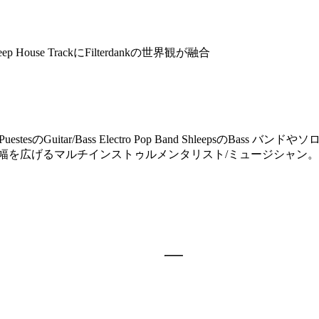
use TrackにFilterdankの世界観が融合
 PuestesのGuitar/Bass Electro Pop Band Shleep
活動の幅を広げるマルチインストゥルメンタリスト/ミュージシャン。