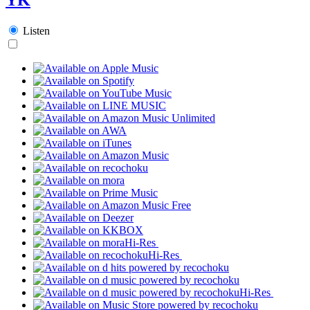
Listen
Hi-Res
Hi-Res
Hi-Res