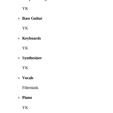
YK
Bass Guitar
YK
Keyboards
YK
Synthesizer
YK
Vocals
Filterdank
Piano
YK