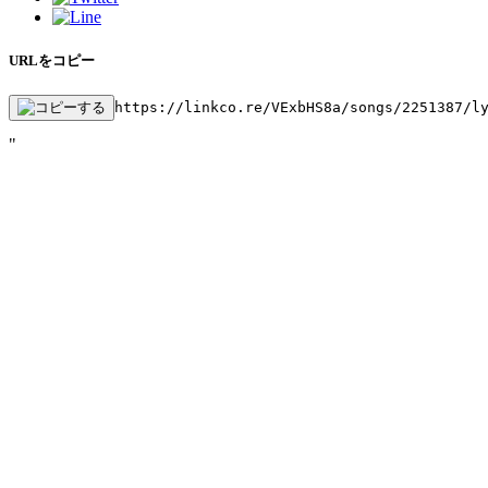
URLをコピー
https://linkco.re/VExbHS8a/songs/2251387/l
"