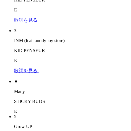
E
歌詞を見る
3
INM (feat. anddy toy store)
KID PENSEUR
E
歌詞を見る
⚫︎
Many
STICKY BUDS
E
5
Grow UP